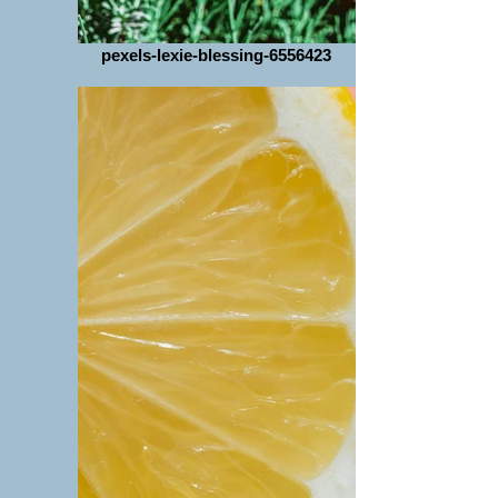
pexels-lexie-blessing-6556423