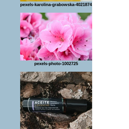
pexels-karolina-grabowska-4021874
pexels-photo-1002725