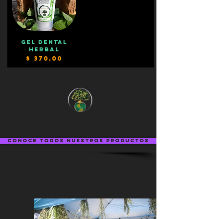
Gel Dental
Herbal
Precio
$ 370,00
Conoce todos nuestros productos