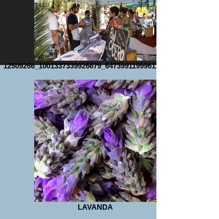
12509266_1001337339926679_6473991199961191348_n
LAVANDA