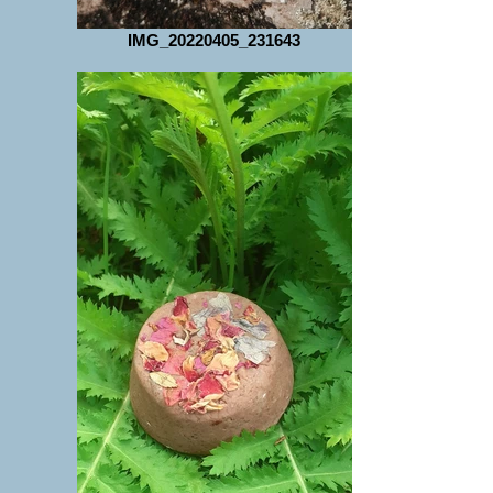
IMG_20220405_231643