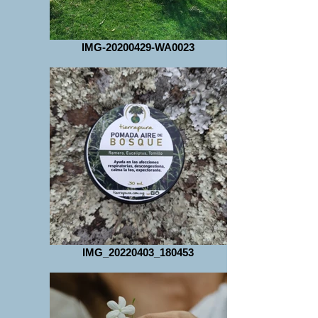
IMG-20200429-WA0023
IMG_20220403_180453