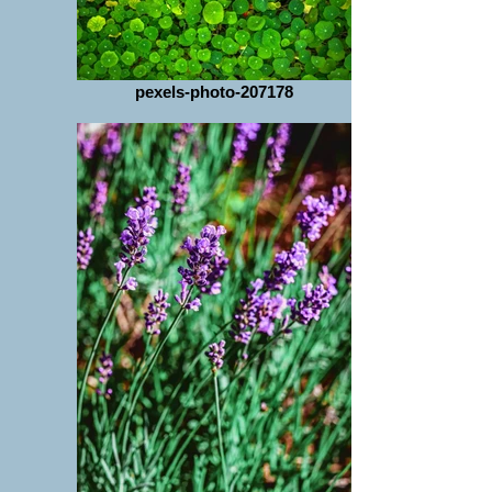
pexels-photo-207178