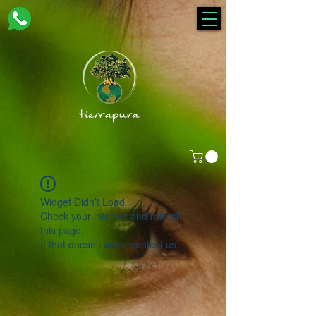
Widget Didn’t Load
Check your internet and refresh
this page.
If that doesn’t work, contact us.