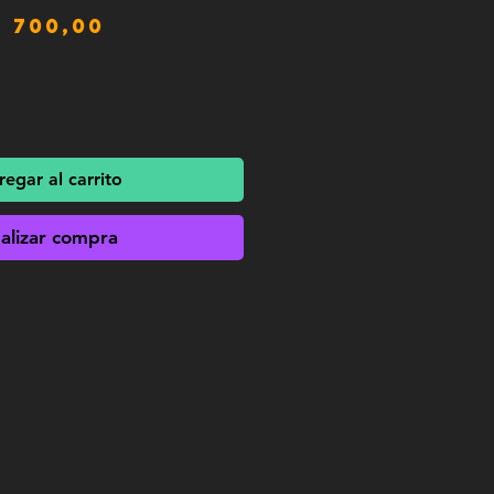
recio
Precio
$ 700,00
de
oferta
egar al carrito
alizar compra