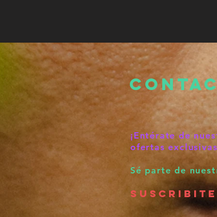
Conta
¡Entérate de nues
ofertas exclusivas
Sé parte de nues
SUSCRIBIT