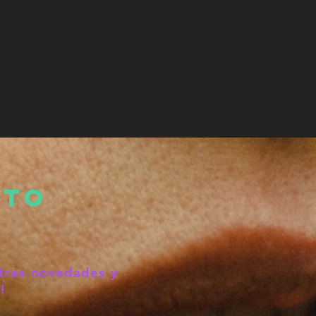
cto
tras novedades y
!