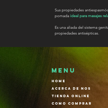
Sus propiedades antiespasmód
pomada
ideal para masajes rel
Es una aliada del sistema geni
propiedades antisépticas.
MENU
Home
Acerca de nos
Tienda Online
Como comprar