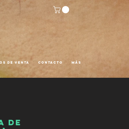
os de venta
Contacto
más
a de